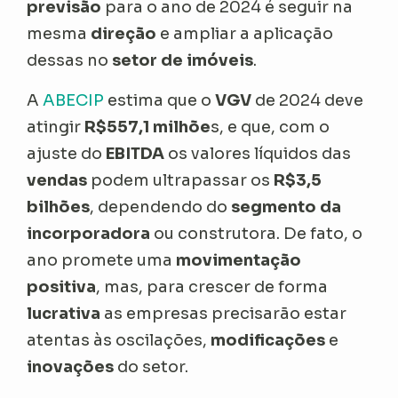
previsão
para o ano de 2024 é seguir na
mesma
direção
e ampliar a aplicação
dessas no
setor
de imóveis
.
A
ABECIP
estima que o
VGV
de 2024 deve
atingir
R$557,1 milhõe
s, e que, com o
ajuste do
EBITDA
os valores líquidos das
vendas
podem ultrapassar os
R$3,5
bilhões
, dependendo do
segmento da
incorporadora
ou construtora. De fato, o
ano promete uma
movimentação
positiva
, mas, para crescer de forma
lucrativa
as empresas precisarão estar
atentas às oscilações,
modificações
e
inovações
do setor.