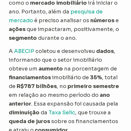
como o
mercado imobiliário
irá iniciar o
ano. Portanto, além da
pesquisa de
mercado
é preciso analisar os
números
e
ações
que impactaram, positivamente, o
segmento
durante o ano.
A
ABECIP
coletou e desenvolveu
dados
,
informando que o setor imobiliário
obteve um
aumento
na porcentagem de
financiamentos
imobiliário de
35%
, total
de
R$787 bilhões
, no
primeiro semestre
em relação ao mesmo período do
ano
anterior
. Essa expansão foi causada pela
diminuição
da
Taxa Selic
, que trouxe a
queda de juros
sobre os financiamentos
e atraiu o
consumidor
.