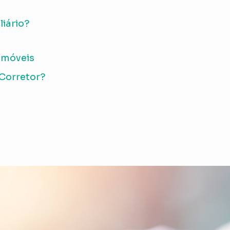
liário?
 imóveis
 Corretor?