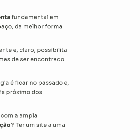
nta
fundamental em
paço, da melhor forma
nte e, claro, possibilita
ormas de ser encontrado
ia é ficar no passado e,
ais próximo dos
e com a ampla
ação
? Ter um site a uma