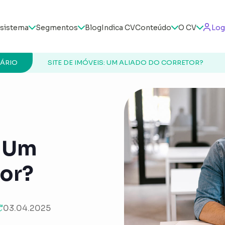
sistema
Segmentos
Blog
Indica CV
Conteúdo
O CV
Log
IÁRIO
SITE DE IMÓVEIS: UM ALIADO DO CORRETOR?
: Um
tor?
03.04.2025