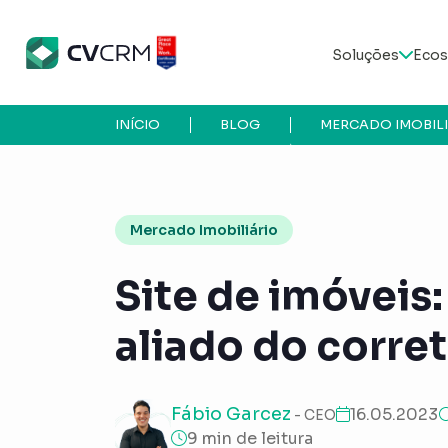
Soluções
Ecos
INÍCIO
BLOG
MERCADO IMOBIL
Mercado Imobiliário
Site de imóveis
aliado do corre
Fábio Garcez
16.05.2023
- CEO
9 min de leitura