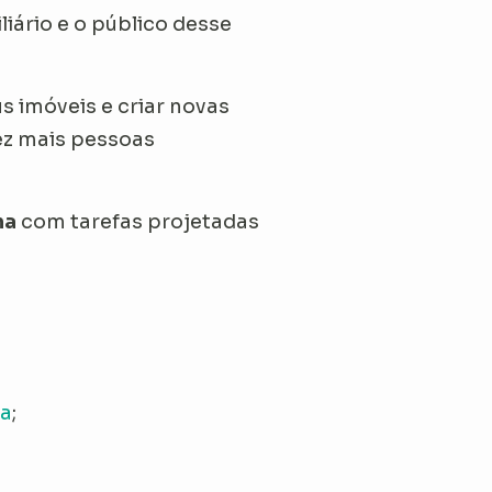
iário e o público desse
 imóveis e criar novas
ez mais pessoas
na
com tarefas projetadas
a
;