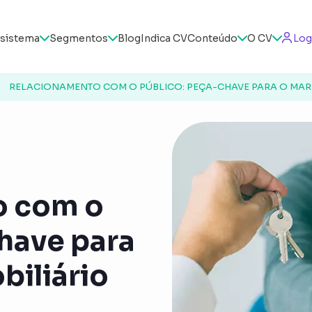
sistema
Segmentos
Blog
Indica CV
Conteúdo
O CV
Log
RELACIONAMENTO COM O PÚBLICO: PEÇA-CHAVE PARA O MARK
o com o
have para
biliário