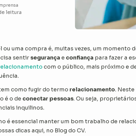
Imprensa
de leitura
 ou uma compra é, muitas vezes, um momento de
cisa sentir
segurança
e
confiança
para fazer a e
relacionamento
com o público, mais próximo e d
uência.
 tem como fugir do termo
relacionamento
. Neste
o é o de
conectar pessoas
. Ou seja, proprietári
iais inquilinos.
mo é essencial manter um bom trabalho de relac
ossas dicas aqui, no Blog do CV.