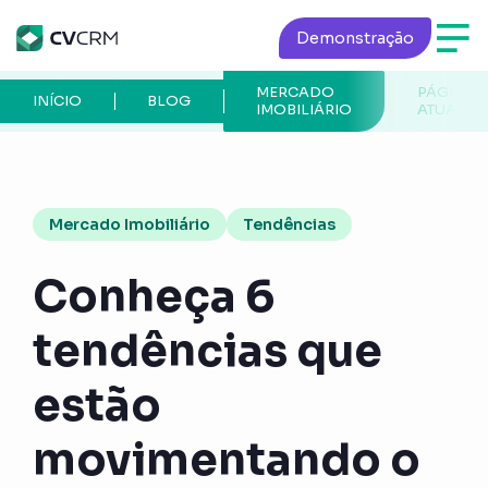
Demonstração
MERCADO
PÁGINA
INÍCIO
BLOG
IMOBILIÁRIO
ATUAL
Mercado Imobiliário
Tendências
Conheça 6
tendências que
estão
movimentando o