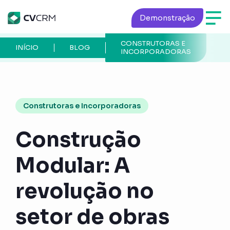
Demonstração
CONSTRUTORAS E
P
INÍCIO
BLOG
INCORPORADORAS
A
Construtoras e Incorporadoras
Construção
Modular: A
revolução no
setor de obras