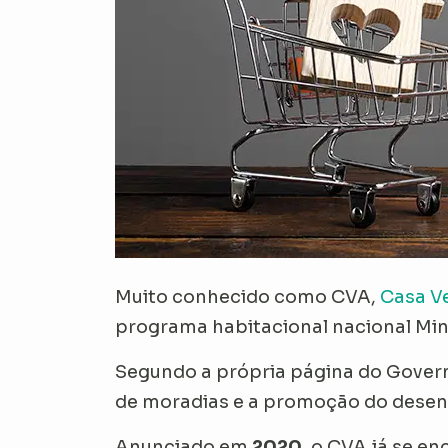
Muito conhecido como CV
A,
Casa V
programa habitacional nacional Mi
Segundo a própria página do Govern
de moradias e a promoção do desen
Anunciado em
2020
, o CVA já se e