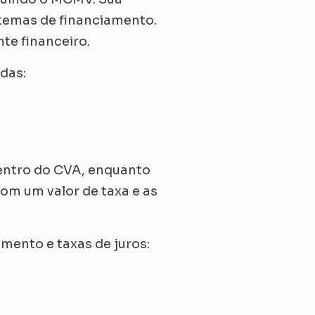
istemas de financiamento.
te financeiro.
das:
entro do CVA, enquanto
om um valor de taxa e as
mento e taxas de juros: