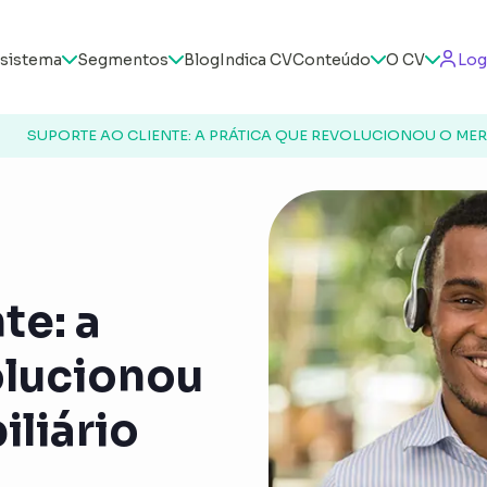
sistema
Segmentos
Blog
Indica CV
Conteúdo
O CV
Log
SUPORTE AO CLIENTE: A PRÁTICA QUE REVOLUCIONOU O ME
te: a
olucionou
liário