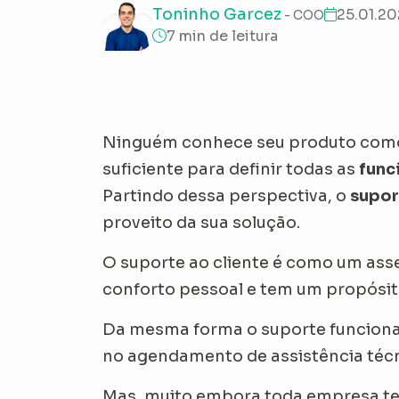
Toninho Garcez
25.01.2
- COO
7 min de leitura
Ninguém conhece seu produto como
suficiente para definir todas as
func
Partindo dessa perspectiva, o
supor
proveito da sua solução.
O suporte ao cliente é como um assen
conforto pessoal e tem um propósito
Da mesma forma o suporte funcion
no agendamento de assistência técni
Mas, muito embora toda empresa tenh