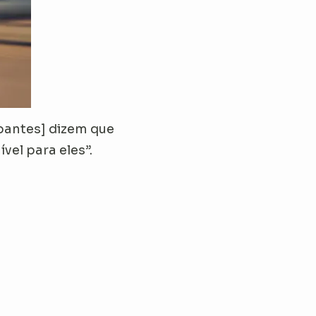
ipantes]
dizem que
el para eles”.