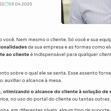
022
03.04.2025
 você. Nem mesmo o cliente. Só você e sua eq
ionalidades
da sua empresa e as formas como ela 
te ao cliente
é indispensável para qualquer client
to sobre o qual ele se senta. Esse assento forne
: auxiliar o alcance à mesa.
a,
otimizando o alcance do cliente à solução de
ca, no uso do portal do cliente ou tantas outras 
a, em diferentes níveis, algum tipo de suporte a