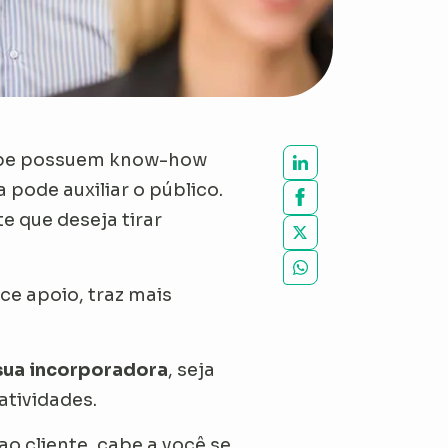
uipe possuem know-how
pode auxiliar o público.
e que deseja tirar
ce apoio, traz mais
 sua incorporadora
, seja
atividades.
o cliente, cabe a você se