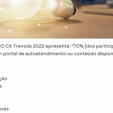
O
CX Trensds 2022
apresenta: “70% [dos partic
portal de autoatendimento ou conteúdo disponív
ção
e
ores