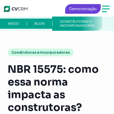
Demonstração
CONSTRUTORAS E
P
INÍCIO
BLOG
INCORPORADORAS
A
Construtoras e Incorporadoras
NBR 15575: como
essa norma
impacta as
construtoras?