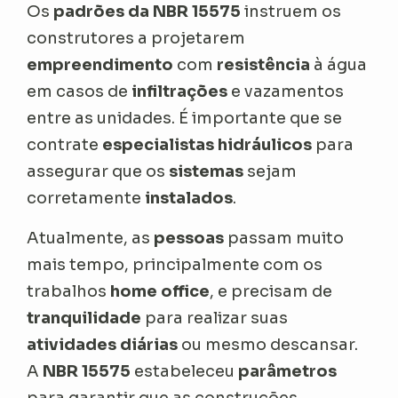
Os
padrões da NBR 15575
instruem os
construtores a projetarem
empreendimento
com
resistência
à água
em casos de
infiltrações
e vazamentos
entre as unidades. É importante que se
contrate
especialistas hidráulicos
para
assegurar que os
sistemas
sejam
corretamente
instalados
.
Atualmente, as
pessoas
passam muito
mais tempo, principalmente com os
trabalhos
home office
, e precisam de
tranquilidade
para realizar suas
atividades diárias
ou mesmo descansar.
A
NBR 15575
estabeleceu
parâmetros
para garantir que as construções