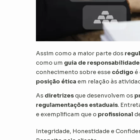
Assim como a maior parte dos
regu
como um
guia de responsabilidad
conhecimento sobre esse
código
é 
posição ética
em relação às ativida
As
diretrizes
que desenvolvem os
p
regulamentações estaduais
. Entre
e exemplificam que o
profissional
de
Integridade, Honestidade e Confide