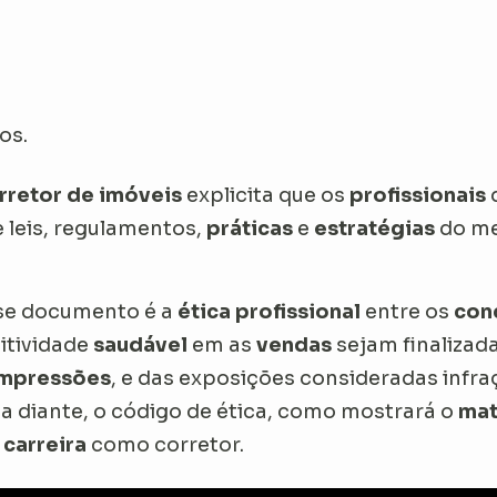
os.
rretor de imóveis
explicita que os
profissionais
e leis, regulamentos,
práticas
e
estratégias
do me
se documento é a
ética profissional
entre os
con
itividade
saudável
em as
vendas
sejam finalizad
mpressões
, e das exposições consideradas infra
 a diante, o código de ética, como mostrará o
mat
a
carreira
como corretor.