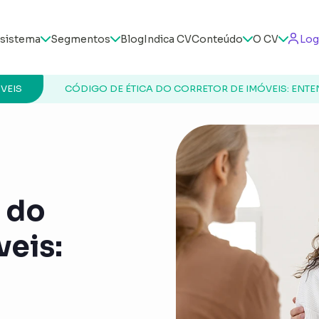
sistema
Segmentos
Blog
Indica CV
Conteúdo
O CV
Log
VEIS
CÓDIGO DE ÉTICA DO CORRETOR DE IMÓVEIS: ENT
 do
veis: