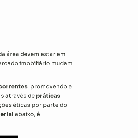
da área devem estar em
rcado imobiliário mudam
correntes
, promovendo e
as através de
práticas
ções éticas por parte do
erial
abaixo, é