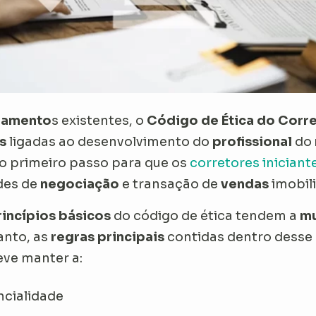
lamento
s existentes, o
Código de Ética do Corre
es
ligadas ao desenvolvimento do
profissional
do
o primeiro passo para que os
corretores iniciant
des de
negociação
e transação de
vendas
imobili
rincípios básicos
do código de ética tendem a
m
tanto, as
regras principais
contidas dentro desse
ve manter a:
ncialidade