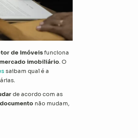
tor de Imóveis
funciona
mercado imobiliário
. O
es
saibam qual é a
árias.
udar
de acordo com as
documento
não mudam,