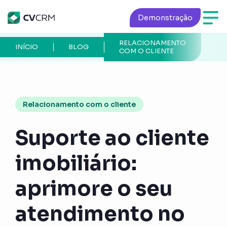
Demonstração
RELACIONAMENTO
PÁ
INÍCIO
BLOG
COM O CLIENTE
AT
Relacionamento com o cliente
Suporte ao cliente
imobiliário:
aprimore o seu
atendimento no