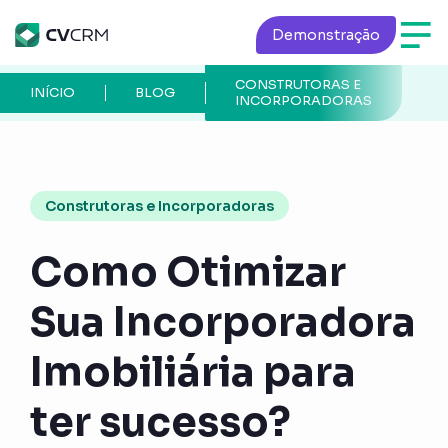
Demonstração
CONSTRUTORAS E
P
INÍCIO
BLOG
INCORPORADORAS
A
Construtoras e Incorporadoras
Como Otimizar
Sua Incorporadora
Imobiliária para
ter sucesso?