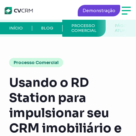
Demonstração
PROCESSO
PÁGINA
INÍCIO
BLOG
COMERCIAL
ATUAL
Processo Comercial
Usando o RD
Station para
impulsionar seu
CRM imobiliário e