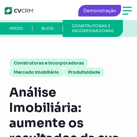
Demonstração
CONSTRUTORAS E
P
INÍCIO
BLOG
INCORPORADORAS
A
Construtoras e Incorporadoras
Mercado Imobiliário
Produtividade
Análise
Imobiliária:
aumente os