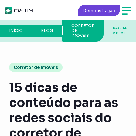
Demonstração
CORRETOR
PÁGINA
INÍCIO
BLOG
DE
ATUAL
IMÓVEIS
Corretor de Imóveis
15 dicas de
conteúdo para as
redes sociais do
corretor de