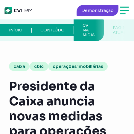
Demonstração
CV
PÁGINA
INÍCIO
CONTEÚDO
NA
ATUAL
MÍDIA
caixa
cbic
operações imobiliárias
Presidente da
Caixa anuncia
novas medidas
para operações