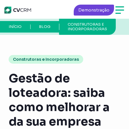
Demonstração
CONSTRUTORAS E
P
INÍCIO
BLOG
INCORPORADORAS
A
Construtoras e Incorporadoras
Gestão de
loteadora: saiba
como melhorar a
da sua empresa