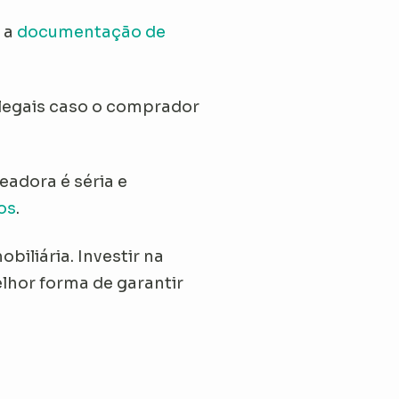
 a
documentação de
legais caso o comprador
eadora é séria e
os
.
biliária. Investir na
elhor forma de garantir