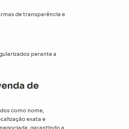
ormas de transparência e
gularizados perante a
venda de
 dados como nome,
calização exata e
 negociada, garantindo a