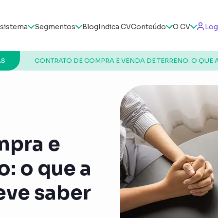
sistema
Segmentos
Blog
Indica CV
Conteúdo
O CV
Log
AS
CONTRATO DE COMPRA E VENDA DE TERRENO: O QUE 
mpra e
o: o que a
eve saber