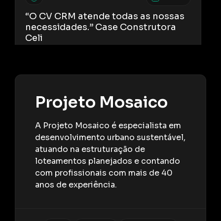
“O CV CRM atende todas as nossas
necessidades.” Case Construtora
Celi
1 Vídeos
“Vendiam a mesma unidade duas
Projeto Mosaico
vezes.” Como a AC Engenharia
resolveu esse problema.
A Projeto Mosaico é especialista em
desenvolvimento urbano sustentável,
atuando na estruturação de
1:01
1 Vídeos
loteamentos planejados e contando
com profissionais com mais de 40
O que muda depois da implantação
de um CRM imobiliário? |
anos de experiência.
DEPOIMENTO – ROCHA
EMPREENDIMENTOS