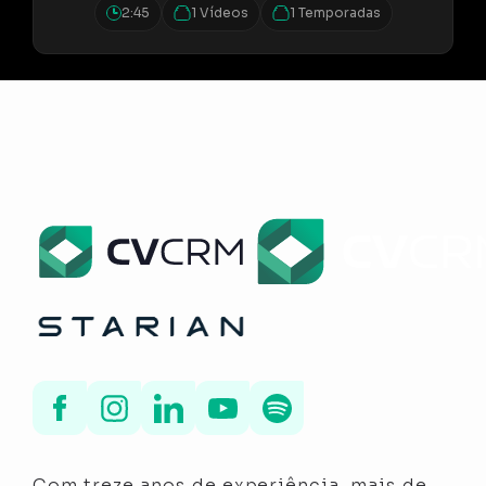
2:45
1 Vídeos
1 Temporadas
1:01
1 Vídeos
Por que um CRM imobiliário precisa
ser personalizado? | DEPOIMENTO
– GRUPO LUMIS
3:06
1 Vídeos
Revolução na metodologia de venda
de imóveis | DEPOIMENTO –
ALPHAVILLE URBANISMO
Com treze anos de experiência, mais de