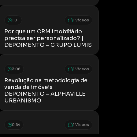
1:01
1 Vídeos
Por que um CRM imobiliário
precisa ser personalizado? |
DEPOIMENTO – GRUPO LUMIS
3:06
1 Vídeos
Revolução na metodologia de
venda de imóveis |
DEPOIMENTO – ALPHAVILLE
URBANISMO
0:34
1 Vídeos
Jornada completa do cliente