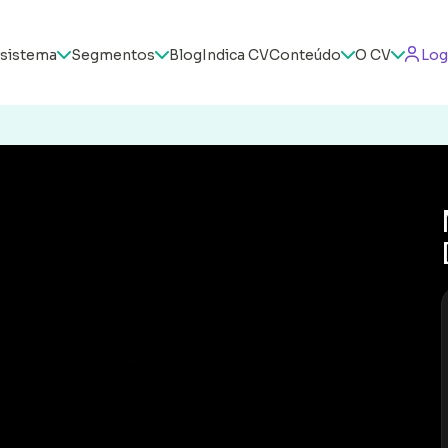
sistema
Segmentos
Blog
Indica CV
Conteúdo
O CV
Log