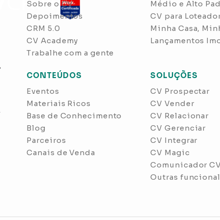
Sobre o CV
Médio e Alto Pa
Depoimentos
CV para Loteado
CRM 5.0
Minha Casa, Min
CV Academy
Lançamentos Imo
Trabalhe com a gente
s
CONTEÚDOS
SOLUÇÕES
Eventos
CV Prospectar
Materiais Ricos
CV Vender
r
Base de Conhecimento
CV Relacionar
Blog
CV Gerenciar
Parceiros
CV Integrar
Canais de Venda
CV Magic
Comunicador C
Outras funciona