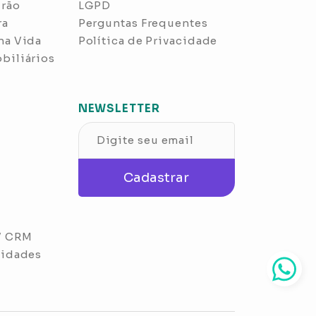
drão
LGPD
ra
Perguntas Frequentes
0:37
1 Vídeos
ha Vida
Política de Privacidade
Novas formas de fazer
biliários
negócios no mercado
imobiliário | DEPOIMENTO
ETHOS INCORPORADORA
NEWSLETTER
0:57
1 Vídeos
Cadastrar
Investimento e Resultado para
construtoras | DEPOIMENTO –
NASSAU CONSTRUTORA
V CRM
lidades