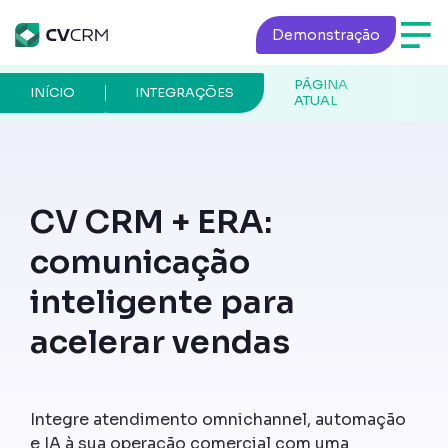
Demonstração
PÁGINA
INÍCIO
INTEGRAÇÕES
ATUAL
CV CRM + ERA:
comunicação
inteligente para
acelerar vendas
Integre atendimento omnichannel, automação
e IA à sua operação comercial com uma