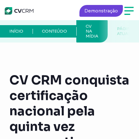
Demonstração
CV
PÁGINA
INÍCIO
CONTEÚDO
NA
ATUAL
MÍDIA
CV CRM conquista
certificação
nacional pela
quinta vez