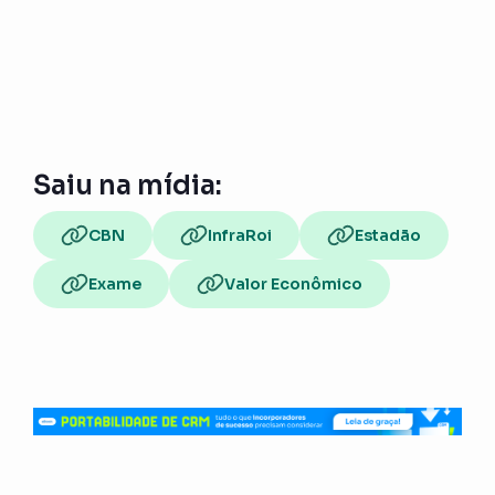
Saiu na mídia:
CBN
InfraRoi
Estadão
Exame
Valor Econômico