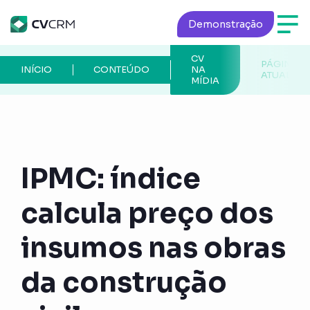
Demonstração
CV
PÁGINA
INÍCIO
CONTEÚDO
NA
ATUAL
MÍDIA
IPMC: índice
calcula preço dos
insumos nas obras
da construção