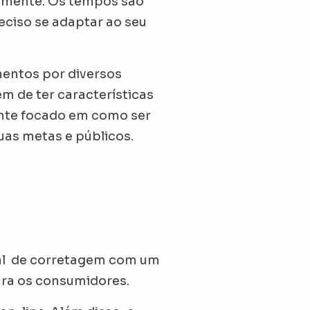
gamente. Os tempos são
eciso se adaptar ao seu
mentos por diversos
m de ter características
ente focado em como ser
uas metas e públicos.
nal de corretagem com um
ara os consumidores.