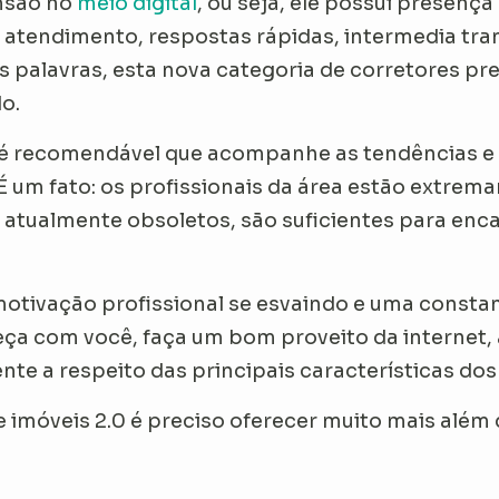
nsão no
meio digital
, ou seja, ele possui presença
e atendimento, respostas rápidas, intermedia tra
as palavras, esta nova categoria de corretores p
o.
 é recomendável que acompanhe as tendências e 
É um fato: os profissionais da área estão extre
tualmente obsoletos, são suficientes para encar
 motivação profissional se esvaindo e uma consta
ça com você, faça um bom proveito da internet, a
ente a respeito das principais características dos
 imóveis 2.0 é preciso oferecer muito mais além d