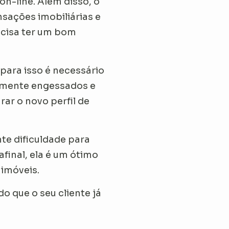
 on-line. Além disso, o
nsações imobiliárias e
recisa ter um bom
para isso é necessário
mamente engessados e
ar o novo perfil de
nte dificuldade para
final, ela é um ótimo
 imóveis.
o que o seu cliente já