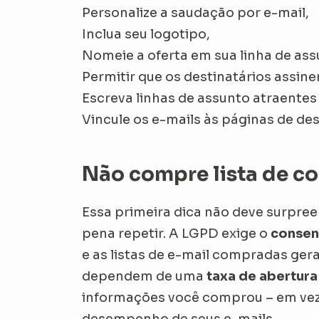
Personalize a saudação por e-mail,
Inclua seu logotipo,
Nomeie a oferta em sua linha de ass
Permitir que os destinatários assin
Escreva linhas de assunto atraentes
Vincule os e-mails às páginas de des
Não compre lista de c
Essa primeira dica não deve surpre
pena repetir. A LGPD exige o
consen
e as listas de e-mail compradas g
dependem de uma
taxa de abertura
informações você comprou – em vez 
desempenho de seus e-mails.