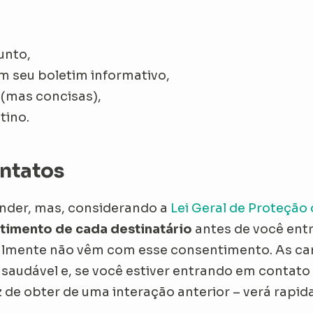
unto,
em seu boletim informativo,
 (mas concisas),
tino.
ontatos
ender, mas, considerando a
Lei Geral de Proteção
timento de cada destinatário
antes de você ent
eralmente não vêm com esse consentimento. As c
saudável e, se você estiver entrando em contat
de obter de uma interação anterior – verá rap