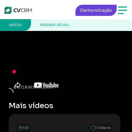
Demonstração
INÍCIO
PÁGINA ATUAL
CVCRMSTREAM
Mais vídeos
1:01
1 Vídeos