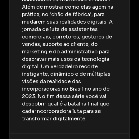
Além de mostrar como elas agem na
prática, no "chão de fábrica", para
mudarem suas realidades digitais. A
0:37
1 Vídeos
jornada de luta de assistentes
Novas formas de fazer negócios no
comerciais, corretores, gestores de
mercado imobiliário | DEPOIMENTO
vendas, suporte ao cliente, do
ETHOS INCORPORADORA
marketing e do administrativo para
desbravar mais usos da tecnologia
digital. Um verdadeiro recorte
0:57
1 Vídeos
instigante, dinâmico e de múltiplas
visões da realidade das
Investimento e Resultado para
incorporadoras no Brasil no ano de
construtoras | DEPOIMENTO –
2023. No fim dessa série você vai
NASSAU CONSTRUTORA
descobrir qual é a batalha final que
cada incorporadora luta para se
transformar digitalmente.