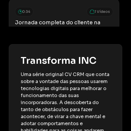
0:34
1 Vídeos
Jornada completa do cliente na
construtora | DEPOIMENTO –
JOTANUNES CONSTRUTORA
Transforma INC
1:00
1 Vídeos
Controle do processo de venda de
Uma série original CV CRM que conta
imóveis | DEPOIMENTO – DICON
sobre a vontade das pessoas usarem
ENGENHARIA
tecnologias digitais para melhorar o
funcionamento das suas
incorporadoras. A descoberta do
1:01
1 Vídeos
tanto de obstáculos para fazer
Automatização de processos para
acontecer, de virar a chave mental e
construtoras | DEPOIMENTO –
adotar comportamentos e
CONSTRUTORA CELI
habilidades para as coisas andarem.