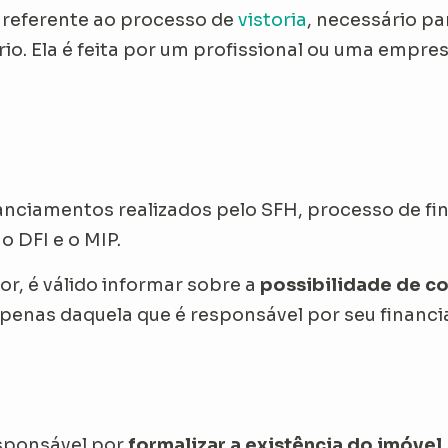
a referente ao processo de
vistoria
, necessário p
io. Ela é feita por um profissional ou uma empres
nanciamentos realizados pelo SFH, processo de f
o DFI e o MIP.
r, é válido informar sobre a
possibilidade de co
apenas daquela que é responsável por seu financ
sponsável por
formalizar a existência do imóvel