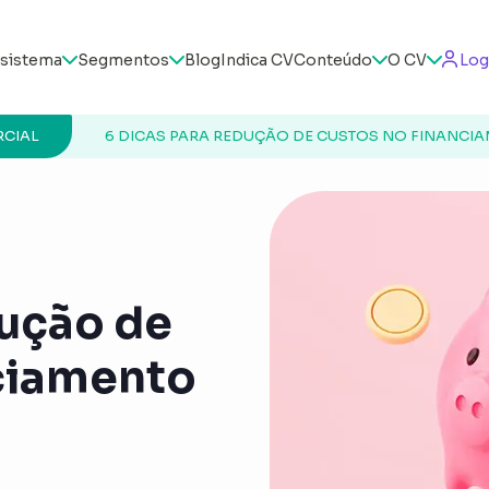
sistema
Segmentos
Blog
Indica CV
Conteúdo
O CV
Log
CIAL
6 DICAS PARA REDUÇÃO DE CUSTOS NO FINANCIA
dução de
nciamento